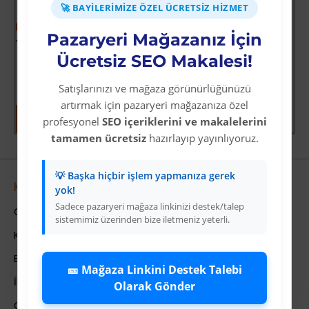
🚀 BAYILERIMIZE ÖZEL ÜCRETSIZ HIZMET
-60 %
-64 %
Pazaryeri Mağazanız İçin
Yoğun Saçlı Lastikli Topuz Toka / Siyah
Vay Canına Sosyal Bilgiler
Ücretsiz SEO Makalesi!
Üyelere Özel Fiyat
Üyelere Özel Fiyat
Üye Olunuz
Üye Olunuz
Satışlarınızı ve mağaza görünürlüğünüzü
artırmak için pazaryeri mağazanıza özel
profesyonel
SEO içeriklerini ve makalelerini
tamamen ücretsiz
hazırlayıp yayınlıyoruz.
💡 Başka hiçbir işlem yapmanıza gerek
Kurumsal
yok!
Sadece pazaryeri mağaza linkinizi destek/talep
Colezium Hakkında
sistemimiz üzerinden bize iletmeniz yeterli.
Kurumsal Bilgiler
Banka Hesab Bilgileri
🎫 Mağaza Linkini Destek Talebi
İletişim
Olarak Gönder
Gizlilik Politikası