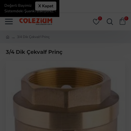
Değerli Bayimiz
X Kapat
ÜYE GIRIŞI
ÜYE OL
Sistemdeki Şuanki Bakiyeniz: -
0
0
3/4 Dik Çekvalf Prinç
3/4 Dik Çekvalf Prinç