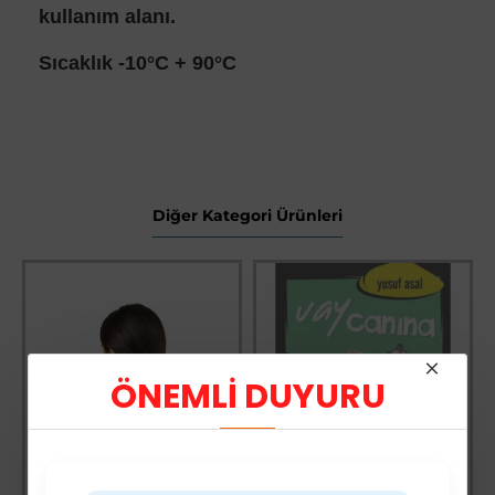
kullanım alanı.
Sıcaklık -10°C + 90°C
Diğer Kategori Ürünleri
ÖNEMLİ DUYURU