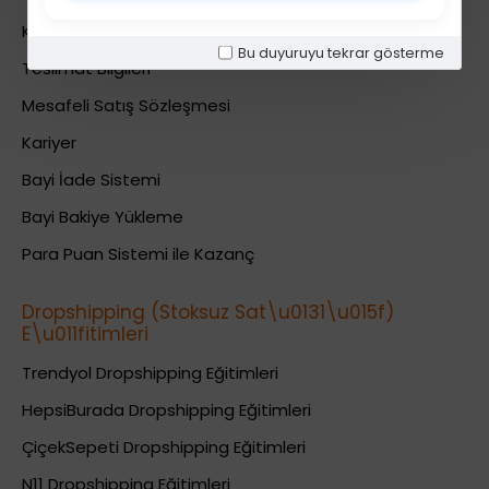
Kullanıcı Sözleşmesi
Bu duyuruyu tekrar gösterme
Teslimat Bilgileri
Mesafeli Satış Sözleşmesi
Kariyer
Bayi İade Sistemi
Bayi Bakiye Yükleme
Para Puan Sistemi ile Kazanç
Dropshipping (Stoksuz Sat\u0131\u015f)
E\u011fitimleri
Trendyol Dropshipping Eğitimleri
HepsiBurada Dropshipping Eğitimleri
ÇiçekSepeti Dropshipping Eğitimleri
N11 Dropshipping Eğitimleri