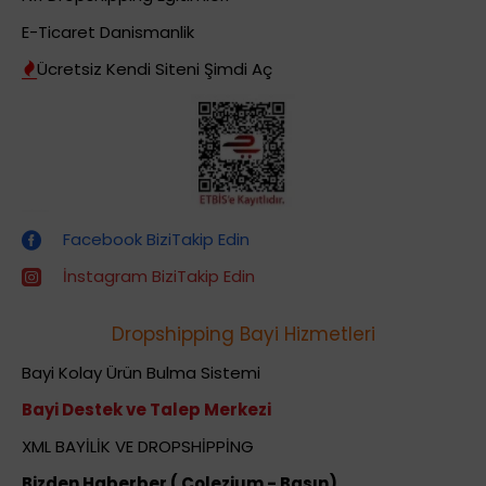
E-Ticaret Danismanlik
Ücretsiz Kendi Siteni Şimdi Aç
Dropshipping (Stoksuz Satış) Eğitimleri
Facebook BiziTakip Edin
İnstagram BiziTakip Edin
Dropshipping Bayi Hizmetleri
Bayi Kolay Ürün Bulma Sistemi
Bayi Destek ve Talep Merkezi
XML BAYİLİK VE DROPSHİPPİNG
Bizden Haberber ( Colezium - Basın)