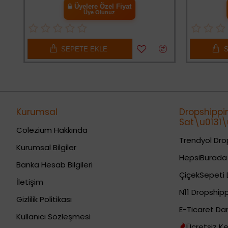
Üyelere Özel Fiyat
Üye Olunuz
SEPETE EKLE
SE
Kurumsal
Dropshippi
Sat\u0131\u
Colezium Hakkında
Trendyol Drop
Kurumsal Bilgiler
HepsiBurada 
Banka Hesab Bilgileri
ÇiçekSepeti 
İletişim
N11 Dropshipp
Gizlilik Politikası
E-Ticaret Da
Kullanıcı Sözleşmesi
Ücretsiz Ke