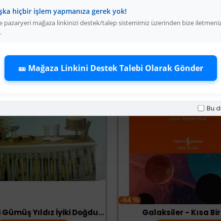
şka hiçbir işlem yapmanıza gerek yok!
 pazaryeri mağaza linkinizi destek/talep sistemimiz üzerinden bize iletmeni
.
🎫 Mağaza Linkini Destek Talebi Olarak Gönder
Bu d
-64 %
Mavi Üzeri Gümüş Yıldız İyiki Doğdun Flama Süs
Galaksiler - Kısa Bir G