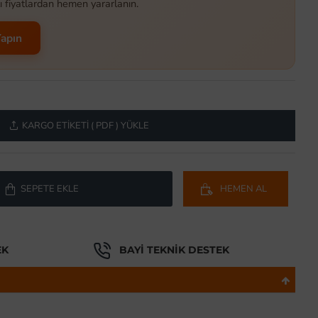
ı fiyatlardan hemen yararlanın.
Yapın
KARGO ETIKETI ( PDF ) YÜKLE
SEPETE EKLE
HEMEN AL
EK
BAYI TEKNIK DESTEK