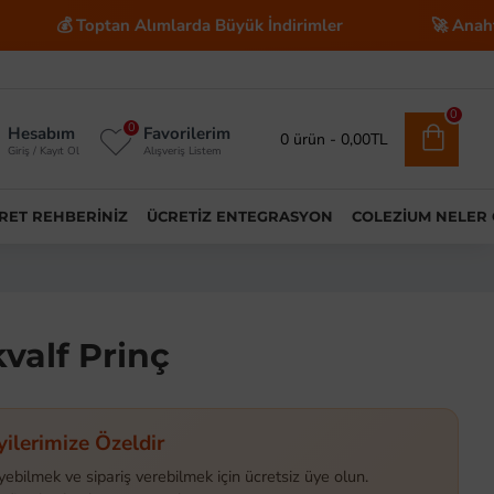
ptan Alımlarda Büyük İndirimler
🚀 Anahtar Teslim E-
0
0
Hesabım
Favorilerim
0 ürün - 0,00TL
Giriş / Kayıt Ol
Alışveriş Listem
ARET REHBERINIZ
ÜCRETIZ ENTEGRASYON
COLEZIUM NELER
kvalf Prinç
yilerimize Özeldir
yebilmek ve sipariş verebilmek için ücretsiz üye olun.