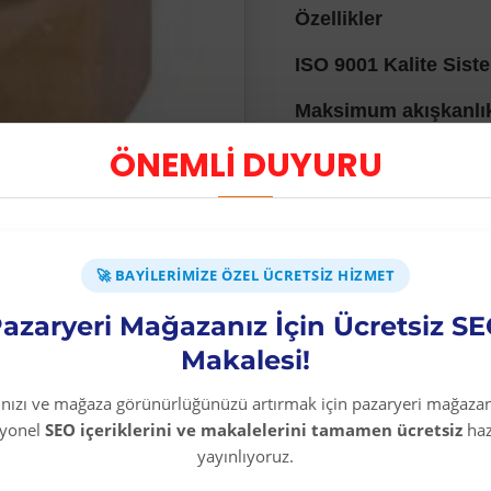
Özellikler
ISO 9001 Kalite Siste
Maksimum akışkanlık 
ÖNEMLİ DUYURU
ISO 228 Dişi X Dişi b
Endüstriyel, Tesisat
geniş kullanım alanı.
🚀 BAYILERIMIZE ÖZEL ÜCRETSIZ HIZMET
Sıcaklık -10°C + 90°C
azaryeri Mağazanız İçin Ücretsiz S
Makalesi!
rınızı ve mağaza görünürlüğünüzü artırmak için pazaryeri mağazan
syonel
SEO içeriklerini ve makalelerini tamamen ücretsiz
haz
yayınlıyoruz.
Diğer Kategori Ürünleri