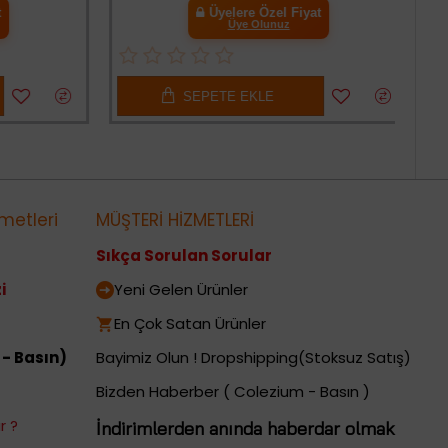
Üyelere Özel Fiyat
Üye Olunuz
SEPETE EKLE
metleri
MÜŞTERİ HİZMETLERİ
Sıkça Sorulan Sorular
i
Yeni Gelen Ürünler
En Çok Satan Ürünler
 - Basın)
Bayimiz Olun ! Dropshipping(Stoksuz Satış)
Bizden Haberber ( Colezium - Basın )
r ?
İndirimlerden anında haberdar olmak