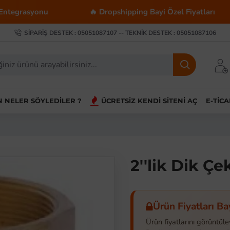
u
🔥 Dropshipping Bayi Özel Fiyatları
💰 To
SIPARIŞ DESTEK : 05051087107 -- TEKNIK DESTEK : 05051087106
IN NELER SÖYLEDILER ?
ÜCRETSIZ KENDI SITENI AÇ
E-TIC
2''lik Dik Çe
Ürün Fiyatları Ba
Ürün fiyatlarını görüntüle