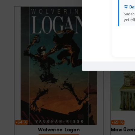
💡 Ba
Sadece
yeterli
-64 %
-69 %
Wolverine: Logan