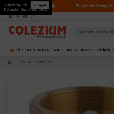
Değerli Bayimiz
X Kapat
icaret Danışmanlığı
🎁 Ücretsiz Pazaryeri Entegrasyon
Sistemdeki Şuanki Bakiyeniz: -
TÜM KATEGORILER
NASIL BAYI OLUNUR ?
BIZIM İÇ
2''lik Dik Çekvalf Prinç