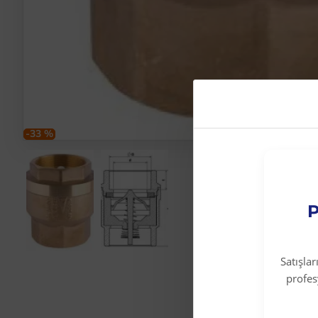
-33 %
P
Satışla
profe