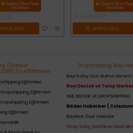
Üyelere Özel Fiyat
Üyelere Özel Fiyat
Üye Olunuz
Üye Olunuz
PETE EKLE
SEPETE EKLE
ng (Stoksuz
Dropshipping Bayi Hiz
015f) E\u011fitimleri
Bayi Kolay Ürün Bulma Sistemi
shipping Eğitimleri
Bayi Destek ve Talep Merkez
Dropshipping Eğitimleri
XML BAYİLİK VE DROPSHİPPİNG
Dropshipping Eğitimleri
Bizden Haberber ( Colezium
ing Eğitimleri
Bayilere Özel Videolar
nismanlik
Kitap Satış Sertifikası Nasıl Alını
ndi Siteni Şimdi Aç