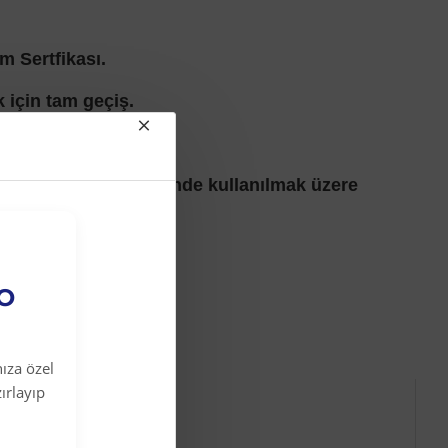
m Sertfikası.
için tam geçiş.
ağlantı.
 ve sulama sistemlerinde kullanılmak üzere
EO
ıza özel
ırlayıp