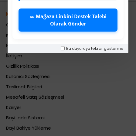
Kurumsal
🎫 Mağaza Linkini Destek Talebi
Olarak Gönder
Colezium Hakkında
Kurumsal Bilgiler
Banka Hesab Bilgileri
Bu duyuruyu tekrar gösterme
İletişim
Gizlilik Politikası
Kullanıcı Sözleşmesi
Teslimat Bilgileri
Mesafeli Satış Sözleşmesi
Kariyer
Bayi İade Sistemi
Bayi Bakiye Yükleme