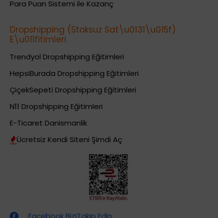
Para Puan Sistemi ile Kazanç
Dropshipping (Stoksuz Sat\u0131\u015f)
E\u011fitimleri
Trendyol Dropshipping Eğitimleri
HepsiBurada Dropshipping Eğitimleri
ÇiçekSepeti Dropshipping Eğitimleri
N11 Dropshipping Eğitimleri
E-Ticaret Danismanlik
Ücretsiz Kendi Siteni Şimdi Aç
Dropshipping (Stoksuz Satış) Eğitimleri
Facebook BiziTakip Edin