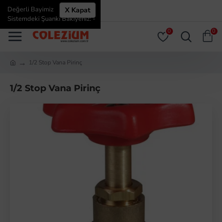
Değerli Bayimiz
X Kapat
ÜYE GIRIŞI
ÜYE OL
Sistemdeki Şuanki Bakiyeniz: -
0
0
1/2 Stop Vana Pirinç
1/2 Stop Vana Pirinç