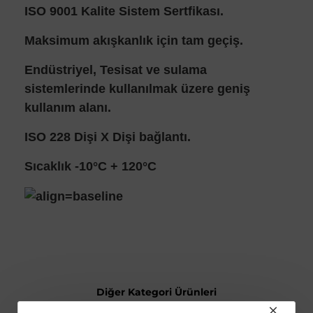
ISO 9001 Kalite Sistem Sertfikası.
Maksimum akışkanlık için tam geçiş.
Endüstriyel, Tesisat ve sulama
sistemlerinde kullanılmak üzere geniş
kullanım alanı.
ISO 228 Dişi X Dişi bağlantı.
Sıcaklık -10°C + 120°C
Diğer Kategori Ürünleri