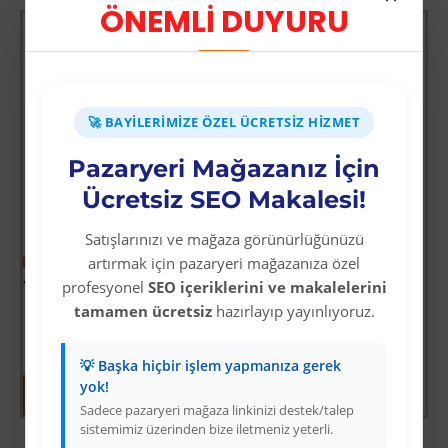
ÖNEMLİ DUYURU
🚀 BAYILERIMIZE ÖZEL ÜCRETSIZ HIZMET
Pazaryeri Mağazanız İçin
Ücretsiz SEO Makalesi!
Satışlarınızı ve mağaza görünürlüğünüzü
-60 %
-64 %
artırmak için pazaryeri mağazanıza özel
Yoğun Saçlı Lastikli Topuz Toka / Siyah
Vay Canına Sosyal Bilgiler
profesyonel
SEO içeriklerini ve makalelerini
tamamen ücretsiz
hazırlayıp yayınlıyoruz.
Üyelere Özel Fiyat
Üyelere Özel Fiyat
Üye Olunuz
Üye Olunuz
💡 Başka hiçbir işlem yapmanıza gerek
yok!
Sadece pazaryeri mağaza linkinizi destek/talep
sistemimiz üzerinden bize iletmeniz yeterli.