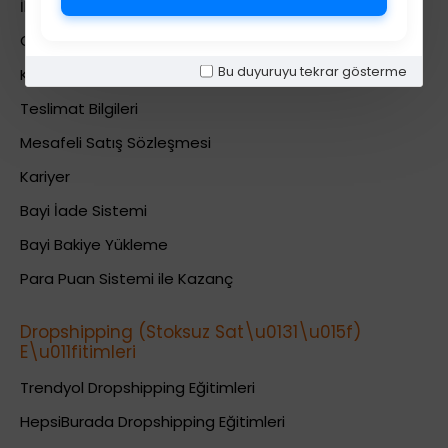
İletişim
Gizlilik Politikası
Bu duyuruyu tekrar gösterme
Kullanıcı Sözleşmesi
Teslimat Bilgileri
Mesafeli Satış Sözleşmesi
Kariyer
Bayi İade Sistemi
Bayi Bakiye Yükleme
Para Puan Sistemi ile Kazanç
Dropshipping (Stoksuz Sat\u0131\u015f)
E\u011fitimleri
Trendyol Dropshipping Eğitimleri
HepsiBurada Dropshipping Eğitimleri