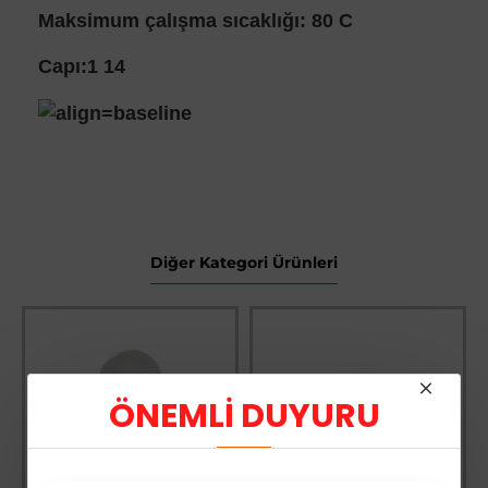
Maksimum çalışma sıcaklığı: 80 C
Capı:1 14
Diğer Kategori Ürünleri
ÖNEMLİ DUYURU