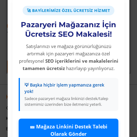
🚀 BAYILERIMIZE ÖZEL ÜCRETSIZ HIZMET
Pazaryeri Mağazanız İçin
-60 %
-64 %
Ücretsiz SEO Makalesi!
Yoğun Saçlı Lastikli Topuz Toka / Siyah
Vay Canına Sosyal Bilgiler
Üyelere Özel Fiyat
Üyelere Özel Fiyat
Satışlarınızı ve mağaza görünürlüğünüzü
Üye Olunuz
Üye Olunuz
artırmak için pazaryeri mağazanıza özel
profesyonel
SEO içeriklerini ve makalelerini
tamamen ücretsiz
hazırlayıp yayınlıyoruz.
💡 Başka hiçbir işlem yapmanıza gerek
yok!
Kurumsal
Sadece pazaryeri mağaza linkinizi destek/talep
sistemimiz üzerinden bize iletmeniz yeterli.
Colezium Hakkında
Kurumsal Bilgiler
🎫 Mağaza Linkini Destek Talebi
Banka Hesab Bilgileri
Olarak Gönder