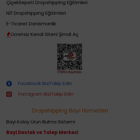
ÇiçekSepeti Dropshipping Eğitimleri
N11 Dropshipping Eğitimleri
E-Ticaret Danismanlik
Ücretsiz Kendi Siteni Şimdi Aç
Dropshipping (Stoksuz Satış) Eğitimleri
Facebook BiziTakip Edin
İnstagram BiziTakip Edin
Dropshipping Bayi Hizmetleri
Bayi Kolay Ürün Bulma Sistemi
Bayi Destek ve Talep Merkezi