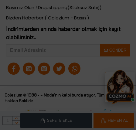
Bayimiz Olun ! Dropshipping(Stoksuz Satış)
Bizden Haberber ( Colezium - Basın )
İndirimlerden anında haberdar olmak için kayıt
olabilirsiniz..
GÖNDER
Colezium © 1988 - ∞ Moda'nın kalbi burda atıyor. Tüm
Colezium
Hakları Saklıdır.
SEPETE EKLE
HEMEN AL