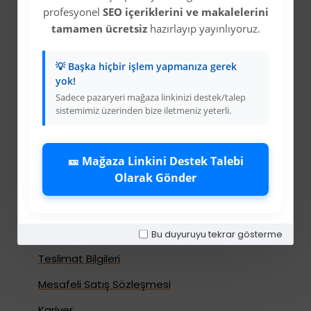
profesyonel
SEO içeriklerini ve makalelerini
tamamen ücretsiz
hazırlayıp yayınlıyoruz.
💡 Başka hiçbir işlem yapmanıza gerek
Kurumsal
yok!
Sadece pazaryeri mağaza linkinizi destek/talep
Colezium Hakkında
sistemimiz üzerinden bize iletmeniz yeterli.
Kurumsal Bilgiler
Banka Hesab Bilgileri
🎫 Mağaza Linkini Destek Talebi
Olarak Gönder
İletişim
Gizlilik Politikası
Kullanıcı Sözleşmesi
Bu duyuruyu tekrar gösterme
Teslimat Bilgileri
Mesafeli Satış Sözleşmesi
Kariyer